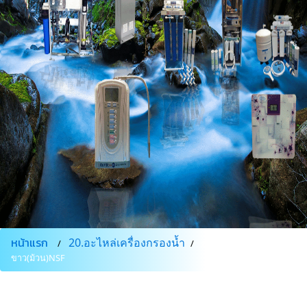
หน้าแรก
20.อะไหล่เครื่องกรองน้ำ
สายน้ำPE3หุน
ขาว(ม้วน)NSF