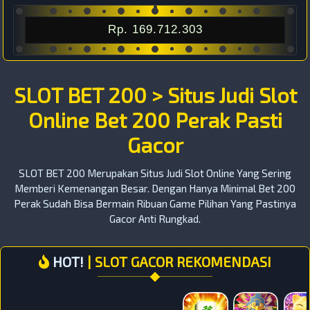
Rp. 169.712.303
SLOT BET 200 > Situs Judi Slot
Online Bet 200 Perak Pasti
Gacor
SLOT BET 200 Merupakan Situs Judi Slot Online Yang Sering
Memberi Kemenangan Besar. Dengan Hanya Minimal Bet 200
Perak Sudah Bisa Bermain Ribuan Game Pilihan Yang Pastinya
Gacor Anti Rungkad.
HOT!
| SLOT GACOR REKOMENDASI